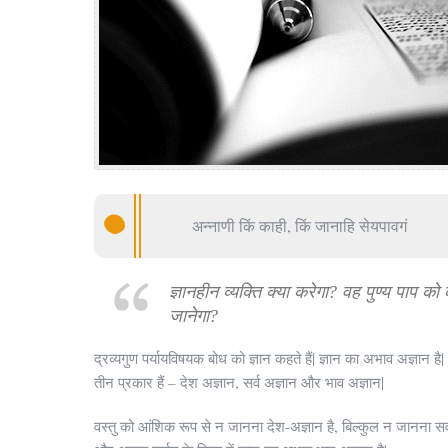
अन्नाणी किं काही, किं जानाहि सेयपावगं
ज्ञानहीन व्यक्ति क्या करेगा? वह पुण्य पाप को 
जानेगा?
द्रव्यगुण पर्यायविषयक बोध को ज्ञान कहते हैं| ज्ञान का अभाव अज्ञान है|
तीन प्रकार हैं – देश अज्ञान, सर्व अज्ञान और भाव अज्ञान|
वस्तु को आंशिक रूप से न जानना देश-अज्ञान है, बिल्कुल न जानना सर्व