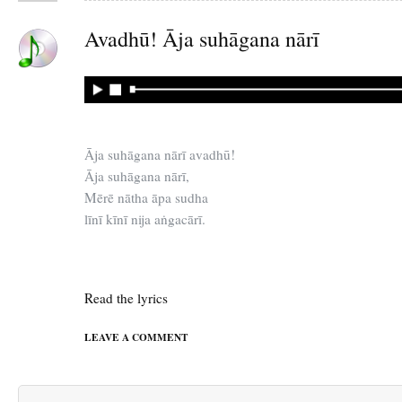
Avadhū! Āja suhāgana nārī
Āja suhāgana nārī avadhū!
Āja suhāgana nārī,
Mērē nātha āpa sudha
līnī kīnī nija aṅgacārī.
Read the lyrics
LEAVE A COMMENT