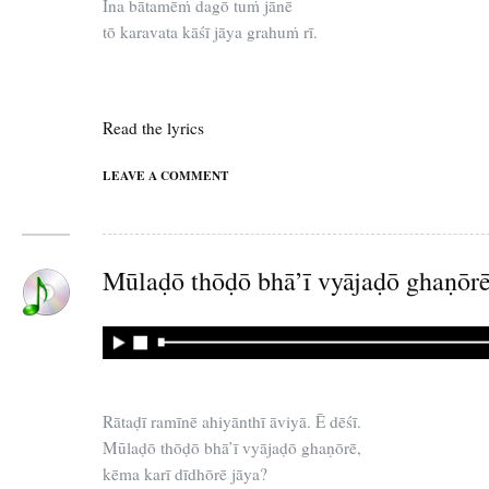
Ina bātamēṁ dagō tuṁ jānē
tō karavata kāśī jāya grahuṁ rī.
Read the lyrics
LEAVE A COMMENT
Mūlaḍō thōḍō bhā’ī vyājaḍō ghaṇōr
Rātaḍī ramīnē ahiyānthī āviyā. Ē dēśī.
Mūlaḍō thōḍō bhā’ī vyājaḍō ghaṇōrē,
kēma karī dīdhōrē jāya?