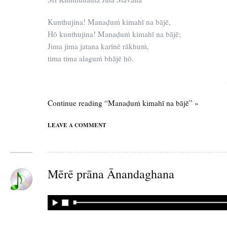
Kunthujina! Manaḍuṁ kimahī na bājē,
Hō kunthujina! Manaḍuṁ kimahī na bājē;
Jima jima jatana karīnē rākhuṁ,
tima tima alaguṁ bhājē hō.
Continue reading “Manaḍuṁ kimahī na bājē” »
LEAVE A COMMENT
Mērē prāna Ānandaghana