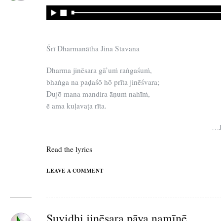
Śrī Dharmanātha Jina Stavana
Dharma jinēsara gā’uṁ raṅgaśuṁ,
bhaṅga na paḍaśō hō prīta jinēśvara;
Dujō mana mandira āṇuṁ nahīṁ,
ē ama kuḷavaṭa rīta.
…J
Read the lyrics
LEAVE A COMMENT
Suvidhi jinēsara pāya namīnē