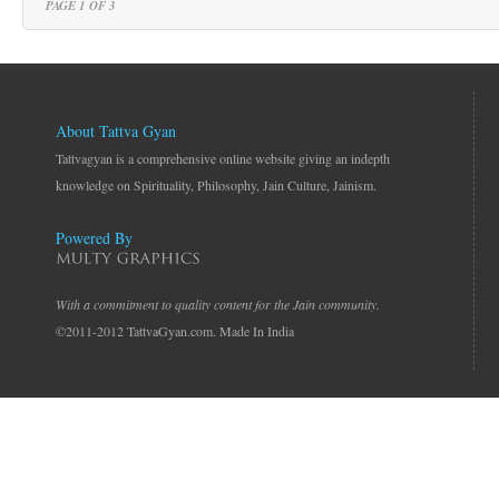
PAGE 1 OF 3
About Tattva Gyan
Tattvagyan is a comprehensive online website giving an indepth
knowledge on Spirituality, Philosophy, Jain Culture, Jainism.
Powered By
With a commitment to quality content for the Jain community.
©2011-2012 TattvaGyan.com. Made In India