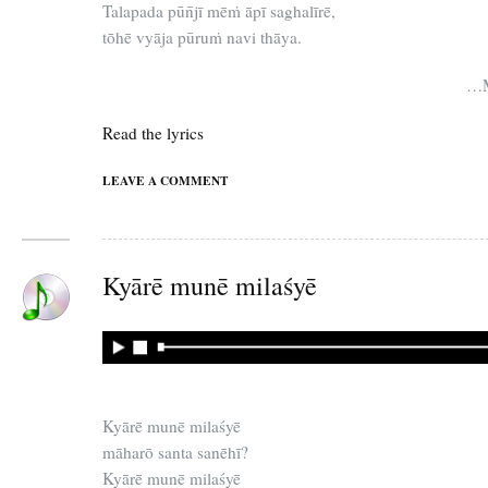
Talapada pūn̄jī mēṁ āpī saghalīrē,
tōhē vyāja pūruṁ navi thāya.
…M
Read the lyrics
LEAVE A COMMENT
Kyārē munē milaśyē
Kyārē munē milaśyē
māharō santa sanēhī?
Kyārē munē milaśyē