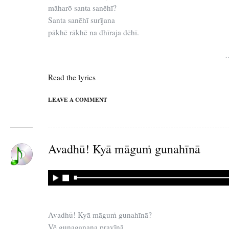
māharō santa sanēhī?
Santa sanēhī surījana
pākhē rākhē na dhīraja dēhī.
…
Read the lyrics
LEAVE A COMMENT
Avadhū! Kyā māguṁ gunahīnā
Avadhū! Kyā māguṁ gunahīnā?
Vē gunaganana pravīnā,