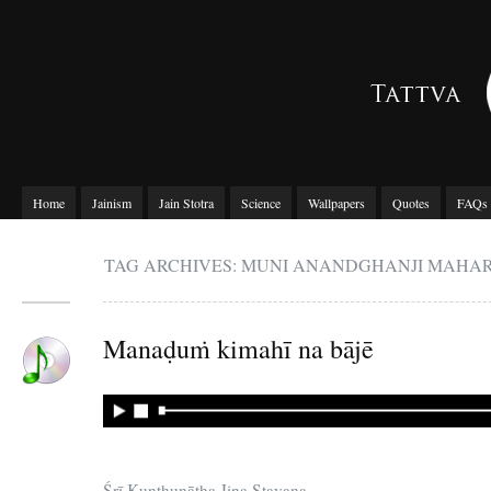
Home
Jainism
Jain Stotra
Science
Wallpapers
Quotes
FAQs
TAG ARCHIVES: MUNI ANANDGHANJI MAHA
Manaḍuṁ kimahī na bājē
Śrī Kunthunātha Jina Stavana