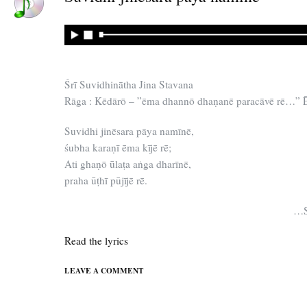
Śrī Suvidhinātha Jina Stavana
Rāga : Kēdārō – ”ēma dhannō dhaṇanē paracāvē rē…” Ē
Suvidhi jinēsara pāya namīnē,
śubha karaṇī ēma kījē rē;
Ati ghaṇō ūlaṭa aṅga dharīnē,
praha ūṭhī pūjījē rē.
…S
Read the lyrics
LEAVE A COMMENT