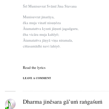
Śrī Munisuvrat Svāmī Jina Stavana
Munisuvrat jinarāya,
ēka muja vinatī nisuṇōza
Ātamatattva kyuṁ jāṇuṁ jagadguru,
ēha vicāra muja kahīyō;
Ātamatattva jāṇyā viṇa niramala,
cittasamādhi navi lahiyō.
Read the lyrics
LEAVE A COMMENT
Dharma jinēsara gā’uṁ raṅgaśuṁ