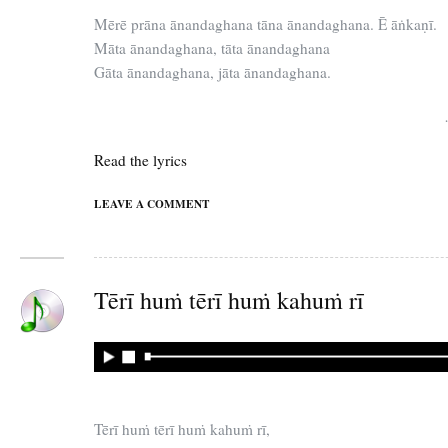
Mērē prāna ānandaghana tāna ānandaghana. Ē āṅkaṇī.
Māta ānandaghana, tāta ānandaghana
Gāta ānandaghana, jāta ānandaghana.
Read the lyrics
LEAVE A COMMENT
Tērī huṁ tērī huṁ kahuṁ rī
Tērī huṁ tērī huṁ kahuṁ rī,