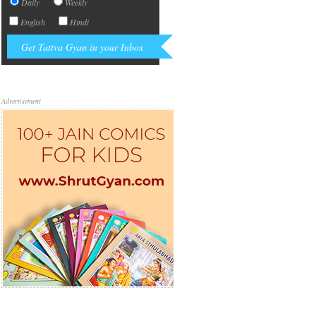
Daily
Weekly
English
Hindi
Advertisement