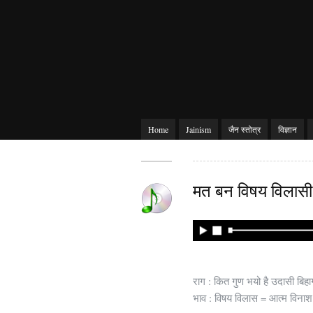
Home
Jainism
जैन स्तोत्र
विज्ञान
मत बन विषय विलासी 
राग : कित गुण भयो है उदासी बिहा
भाव : विषय विलास = आत्म विनाश 