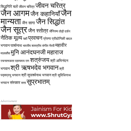
जीवन चरित्र
सिद्धगिरि चलें
जीवन चरित्र
जैन आगम
जैन
जैन कहानियाँ
मान्यता
जैन सिद्धांत
जैन सागा
जैन सूत्र
जैन स्तोत्र
जैनिस्म
तोड़ी
दर्शन
नैतिक मूल्य
प्रवचन
प्रेरणा
प्रौद्योगिकी
पक्षी
बादल
महावीर
भगवान पार्श्वनाथ
भारतीय शास्त्रीय संगीत
भैरवी
मुनि आनंदघनजी महाराज
मालकौंस
शत्रुंजय
श्री अभिनंदन
रचनात्मकता
रहस्यमय
राग
श्री ऋषभदेव भगवान
भगवान
श्री
श्री सुपार्श्वनाथ भगवान
पद्मप्रभु भगवान
श्री सुविधिनाथ
सुप्रभातम्
संस्कार
भगवान
सत्ता
Advertisement