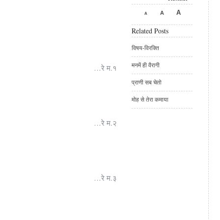
A
A
A
Related Posts
विषय-विरक्ति
मनमें ही वैरागी
…रे म.१
प्राणी सब चेतो
मोह से तेरा कमाया
…रे म.२
…रे म.३