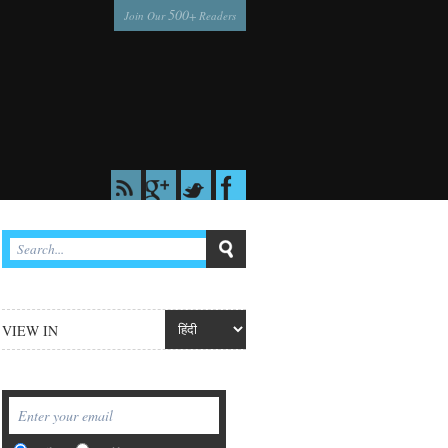
500
Join Our
+ Readers
VIEW IN