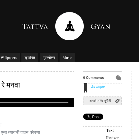
Wallpapers
शुभाषित
प्रश्नोत्तर
Music
0 Comments
रे मनवा
जैन सज्झाय
आचार्य लब्धि सूरीजी
ग
Text
एना त्यागनी पावन प्रेरणा
Resizer