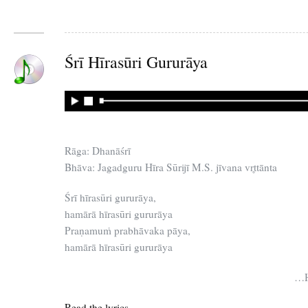
Śrī Hīrasūri Gururāya
Rāga: Dhanāśrī
Bhāva: Jagadguru Hīra Sūrijī M.S. jīvana vr̥ttānta
Śrī hīrasūri gururāya,
hamārā hīrasūri gururāya
Praṇamuṁ prabhāvaka pāya,
hamārā hīrasūri gururāya
…H
Read the lyrics