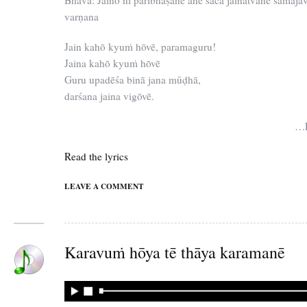
Bhāva: Jainō nī paribhāṣānē anē sācā jainatvanē samajā
varṇana
Jain kahō kyuṁ hōvē, paramaguru!
Jaina kahō kyuṁ hōvē
Guru upadēśa binā jana mūḍhā,
darśana jaina vigōvē.
…P
Read the lyrics
LEAVE A COMMENT
Karavuṁ hōya tē thāya karamanē