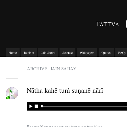
Home
Jainism
Jain Stotra
Science
Wallpapers
Quotes
FAQs
ARCHIVE | JAIN SAJJAY
Nātha kahē tuṁ suṇanē nārī
Bhāva: Nārī nē nārāyaṇī banāvatī hitaśikṣā