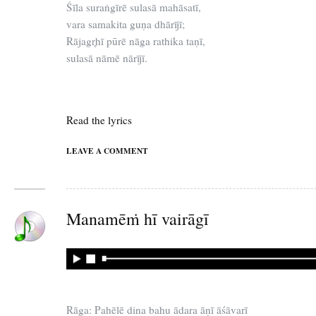
Śīla suraṅgīrē sulasā mahāsatī,
vara samakita guṇa dhārījī;
Rājagr̥hī pūrē nāga rathika taṇī,
sulasā nāmē nārījī.
Read the lyrics
LEAVE A COMMENT
Manamēṁ hī vairāgī
Rāga: Pahēlē dina bahu ādara āṇī āśāvarī