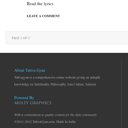
Read the lyrics
LEAVE A COMMENT
PAGE 1 OF 2
About Tattva Gyan
Tattvagyan is a comprehensive online website giving an indepth
knowledge on Spirituality, Philosophy, Jain Culture, Jainism.
Powered By
With a commitment to quality content for the Jain community.
©2011-2012 TattvaGyan.com. Made In India