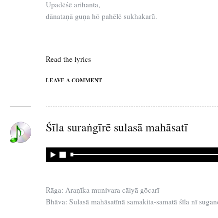
Upadēśē arihanta,
dānataṇā guṇa hō pahēlē sukhakarū.
Read the lyrics
LEAVE A COMMENT
Śīla suraṅgīrē sulasā mahāsatī
Rāga: Araṇīka munivara cālyā gōcarī
Bhāva: Sulasā mahāsatīnā samakita-samatā śīla nī suga