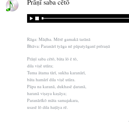
Prāṇī saba cētō
Rāga: Māḍha. Mērē gamakā tarānā
Bhāva: Paranārī tyāga nē pāpatyāganī prēraṇā
Prāṇī saba cētō, bāta lō ē tō,
dila viṣē utāra;
Tuma ātama tārī, sukha karanārī,
bāta hamārī dila viṣē utāra.
Pāpa na karanā, dukhasē ḍaranā,
haranā viṣaya kaṣāya;
Paranārīkō māta samajakara,
usasē lō dila haṭāya rē.