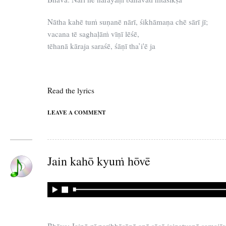
Nātha kahē tuṁ suṇanē nārī, śikhāmaṇa chē sārī jī;
vacana tē saghaḷāṁ vīṇī lēśē,
tēhanā kāraja saraśē, śāṇī tha’i'ē ja
Read the lyrics
LEAVE A COMMENT
Jain kahō kyuṁ hōvē