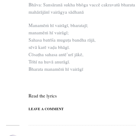
Bhāva: Sansāranā sukha bhōga vaccē cakravatū bharata
mahārājānī vairāgya sādhanā
Manamēṁ hī vairāgī, bharatajī;
manamēṁ hī vairāgī;
Sahasa batrīśa muguṭa bandha rājā,
sēvā karē vaḍa bhāgī.
Cōsaṭha sahasa antē’urī jākē,
Tōhī na huvā anurāgī.
Bharata manamēṁ hī vairāgī
Read the lyrics
LEAVE A COMMENT