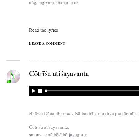
aṅga agīyāra bhaṇantā rē.
Read the lyrics
LEAVE A COMMENT
Cōtrīśa atiśayavanta
Bhāva: Dāna dharma…Nā badhāja mukhya prakāranī s
Cōtrīśa atiśayavanta,
samavasaṇē bēsī hō jagaguru;