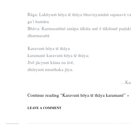
Rāga: Lakhyuṁ hōya tē thāya bhaviṣyamāṁ sajanavā vai
ga’i hamāra
Bhāva: Karmasattānī amāpa tākāta anē ē tākātanē paḍakā
dharmasattā
Karavuṁ hōya tē thāya
karamanē karavuṁ hōya tē thāya;
Jīvē jācyuṁ kāma na āvē,
dhāryuṁ nirarthaka jāya.
…Kar
Continue reading “Karavuṁ hōya tē thāya karamanē” »
LEAVE A COMMENT