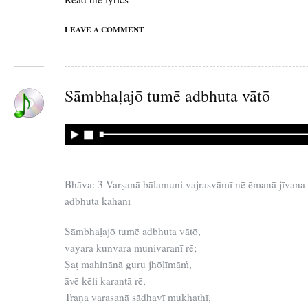
LEAVE A COMMENT
Sāmbhaḷajō tumē adbhuta vātō
Bhāva: 3 Varṣanā bālamuni vajrasvāmī nē ēmanā jīvana 
adbhuta kahānī
Sāmbhaḷajō tumē adbhuta vātō,
vayara kunvara munivaranī rē;
Ṣaṭ mahinānā guru jhōḷīmāṁ,
āvē kēli karantā rē,
Traṇa varasanā sādhavī mukhathī,