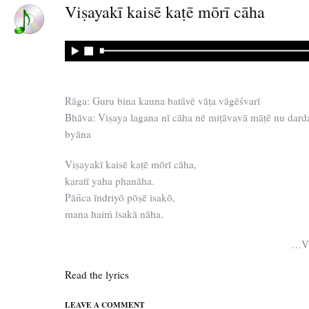
Viṣayakī kaisē kaṭē mōrī cāha
Rāga: Guru bina kauna batāvē vāṭa vāgēśvarī
Bhāva: Viṣaya lagana nī cāha nē miṭāvavā māṭē nu dar
byāna
Viṣayakī kaisē kaṭē mōrī cāha,
karatī yaha phanāha.
Pān̄ca īndriyō pōṣē isakō,
mana haiṁ īsakā nāha.
…Vi
Read the lyrics
LEAVE A COMMENT