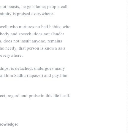
ot boasts, he gets fame; people call
imity is praised everywhere.
ell, who nurtures no bad habits, who
d, body and speech, does not slander
, does not insult anyone, remains
he needy, that person is known as a
 everywhere.
ships, is detached, undergoes many
call him Sadhu (tapasvi) and pay him
, regard and praise in this life itself.
knowledge: