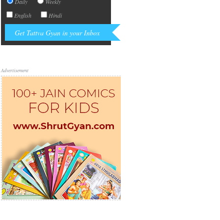
Daily
Weekly
English
Hindi
Advertisement