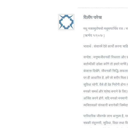
दिलीप पारेख
मधु नक्तमुतोषसो मधुमत्पार्थिव रज: / मध
[ऋग्वेद १/९०/७ ]
भावार्थ : संसारमें ऐसे कार्यो करना च
सन्देश : मनुष्यजीवनकी स्थिरता और प
कर्तव्योंकी उपेक्षा करेंगे तो हमारे मा
कंकास दिखेंगे. जीवनकी सिद्धि-सफलताक
पर ही आधारित है. हमें जो शरीर मिला है
सुविधा रहेगी, वैसे ही देह निरोगी हो
मनको समर्थ और श्रेष्ठ बनाने के लिए ह
अर्जित करने होगें. यदि मनको मनमान
व्यक्तित्वको संस्कारी बनानेकी जिम्मेदार
पारिवारिक जीवनके लाभ अनुपम है, परन्त
सबकी तंदुरस्ती, सुविधा, विद्या तथा 