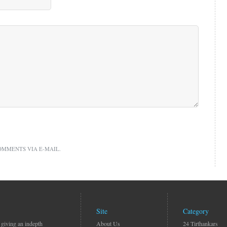
OMMENTS VIA E-MAIL.
Site
Category
 giving an indepth
About Us
24 Tirthankars