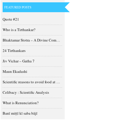
FEATURED POSTS
Quote #21
Who is a Tirthankar?
Bhaktamar Stotra – A Divine Composition
24 Tirthankars
Jiv Vichar – Gatha 7
Maun Ekadashi
Scientific reasons to avoid food at night
Celibacy : Scientific Analysis
What is Renunciation?
Banī miṭṭī kī saba bājī