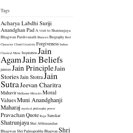
Tags
Acharya Labdhi Suriji
Anandghan Pad
A visit to Shatrunjaya
Bhagwan Parshvanath
Biography
Bhairavi
Bird
Forgiveness
Character
Cloud
Creativity
Indian
Jain
Inspiration
Classical Music
Agam
Jain Beliefs
Jain Principle
Jain
jainism
Jain
Stories
Jain Stotra
Sutra
Jeevan Charitra
Moral
Mahavir
Malkauns
Miracles
Muni Anandghanji
Values
Maharaj
mystical
philosophy
power
Pravachan
Quote
Sanskar
Raga
Shatrunjaya
Shri Abhinandan
Shri
Bhagwan
Shri Padmaprabhu Bhagwan