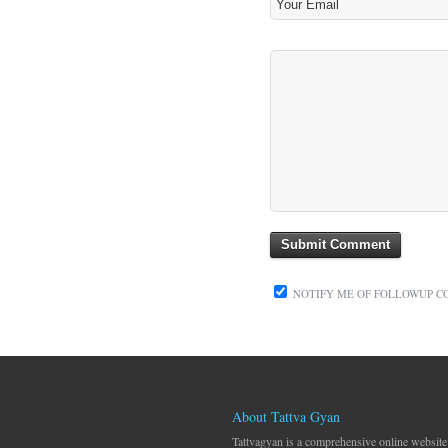
NOTIFY ME OF FOLLOWUP C
About Tattva Gyan
Tattvagyan is a comprehensive online website