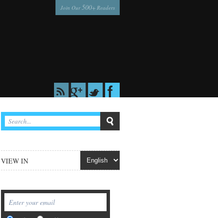
500
Join Our
+ Readers
VIEW IN