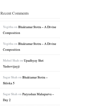
Recent Comments
Yogitha on
Bhaktamar Stotra – A Divine
Composition
Yogitha on
Bhaktamar Stotra – A Divine
Composition
Mehul Shah on
Upadhyay Shri
Yashovijayji
Sagar Shah on
Bhaktamar Stotra –
Shloka 5
Sagar Shah on
Paryushan Mahaparva –
Day 2