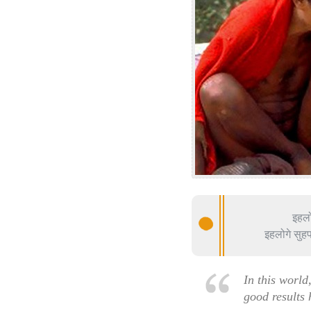
इहलो
इहलोगे सुहफ
In this world
good results 