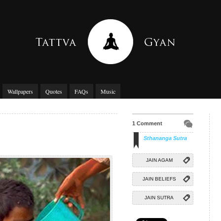
Wallpapers
Quotes
FAQs
Music
1 Comment
Sthananga Sutra
JAIN AGAM
JAIN BELIEFS
JAIN SUTRA