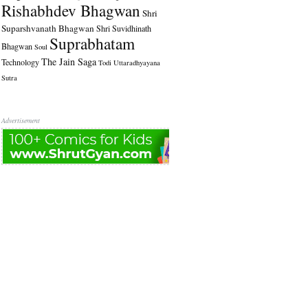
Rishabhdev Bhagwan
Shri
Suparshvanath Bhagwan
Shri Suvidhinath
Suprabhatam
Bhagwan
Soul
The Jain Saga
Technology
Todi
Uttaradhyayana
Sutra
Advertisement