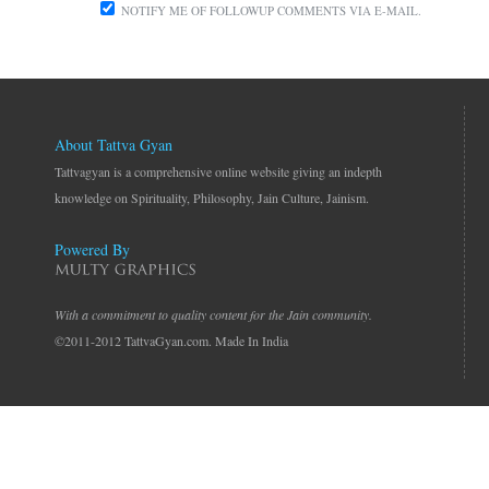
NOTIFY ME OF FOLLOWUP COMMENTS VIA E-MAIL.
About Tattva Gyan
Tattvagyan is a comprehensive online website giving an indepth
knowledge on Spirituality, Philosophy, Jain Culture, Jainism.
Powered By
With a commitment to quality content for the Jain community.
©2011-2012 TattvaGyan.com. Made In India