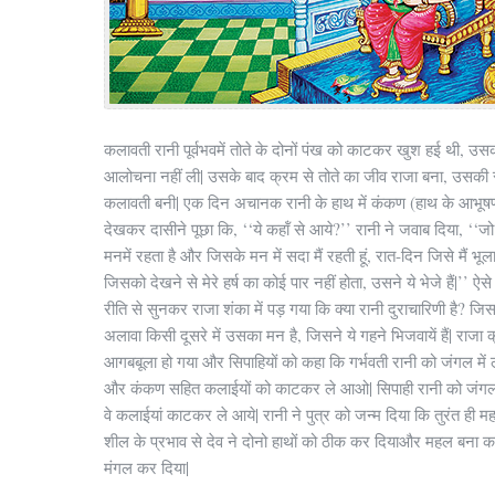
कलावती रानी पूर्वभवमें तोते के दोनों पंख को काटकर खुश हई थी, उस
आलोचना नहीं ली| उसके बाद क्रम से तोते का जीव राजा बना, उसकी 
कलावती बनी| एक दिन अचानक रानी के हाथ में कंकण (हाथ के आभूषण
देखकर दासीने पूछा कि, ‘‘ये कहॉं से आये?’’ रानी ने जवाब दिया, ‘‘जो 
मनमें रहता है और जिसके मन में सदा मैं रहती हूं, रात-दिन जिसे मैं भूला
जिसको देखने से मेरे हर्ष का कोई पार नहीं होता, उसने ये भेजे हैं|’’
ऐसे
रीति से सुनकर राजा शंका में पड़ गया कि क्या रानी दुराचारिणी है? जिसस
अलावा किसी दूसरे में उसका मन है, जिसने ये गहने भिजवायें हैं| राजा 
आगबबूला हो गया और सिपाहियों को कहा कि गर्भवती रानी को जंगल में
और कंकण सहित कलाईयों को काटकर ले आओ| सिपाही रानी को जंगल मे
वे कलाईयां काटकर ले आये| रानी ने पुत्र को जन्म दिया कि तुरंत ही म
शील के प्रभाव से देव ने दोनो हाथों को ठीक कर दियाऔर महल बना क
मंगल कर दिया|